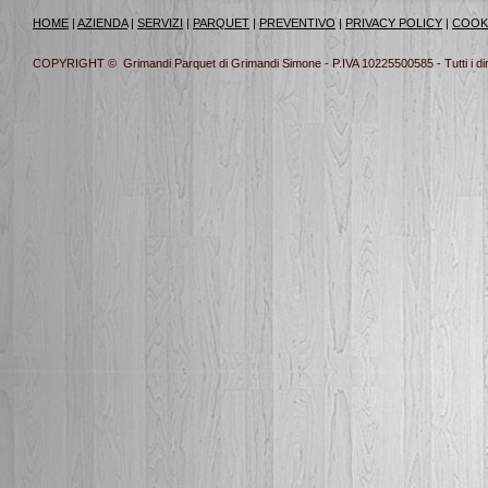
HOME
|
AZIENDA
|
SERVIZI
|
PARQUET
|
PREVENTIVO
|
PRIVACY POLICY
|
COOK
COPYRIGHT © Grimandi Parquet di Grimandi Simone - P.IVA 10225500585 - Tutti i diritt