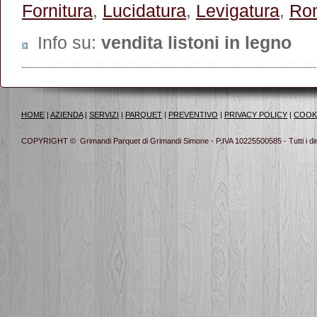
Fornitura
,
Lucidatura
,
Levigatura
,
Ro
Info su
:
vendita listoni in legno
HOME
|
AZIENDA
|
SERVIZI
|
PARQUET
|
PREVENTIVO
|
PRIVACY POLICY
|
COOK
COPYRIGHT © Grimandi Parquet di Grimandi Simone - P.IVA 10225500585 - Tutti i diritt