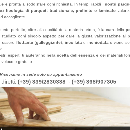
ale è pronta a soddisfare ogni richiesta. In tempi rapidi i
nostri parque
iasi
tipologia di parquet: tradizionale, prefinito o laminato
valori
d accogliente.
to perfetto, oltre alla qualità della materia prima, è la cura della
po
 studiato ogni singolo aspetto per dare la giusta valorizzazione al p
ò essere
flottante
(
galleggiante
),
incollata
e
inchiodata
e viene sce
e.
stri esperti ti aiuteranno nella
scelta dell'essenza
e dei materiali fo
 veloce e gratuito.
 Riceviamo in sede solo su appuntamento
 diretti:
(+39) 339/2830338
-
(+39) 368/907305