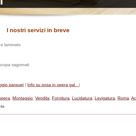
I nostri servizi in breve
o e laminato
tiscopa sagomati
ggio parquet
|
Info su posa in opera gal...
)
opera
,
Montaggio
,
Vendita
,
Fornitura
,
Lucidatura
,
Levigatura
,
Roma
,
Ac
nte