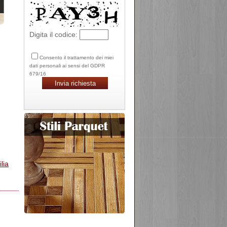
Digita il codice:
Consento il trattamento dei miei
dati personali ai sensi del GDPR
679/16
ilia