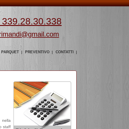
 339.28.30.338
rimandi@gmail.com
PARQUET
PREVENTIVO
CONTATTI
 nella
 staff