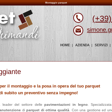
Montaggio parquet
(+39)
simone.g
HOME
AZIENDA
SERVIZI
ggiante
per il montaggio e la posa in opera del tuo parquet
edi subito un preventivo senza impegno!
leader del settore delle
pavimentazioni in legno
. Specializzata
anutenzione
di
parquet di ottima qualità
. Con una gestione ed uno