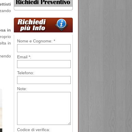
ttisti
zzando
sa in
roprio
Nome e Cognome: *
lta in
rnendo
Email *:
Telefono:
Note:
Codice di verifica: