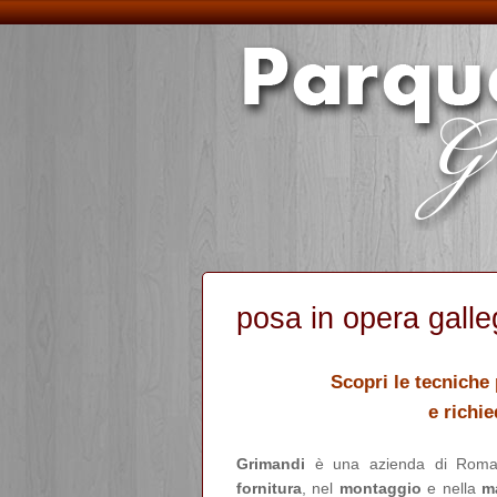
posa in opera galle
Scopri le tecniche 
e richi
Grimandi
è una azienda di Roma 
fornitura
, nel
montaggio
e nella
m