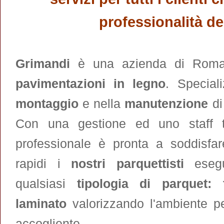
professionalità de
Grimandi
è una azienda di Roma l
pavimentazioni in legno
. Special
montaggio
e nella
manutenzione
d
Con una gestione ed uno staff tu
professionale è pronta a soddisfar
rapidi i
nostri parquettisti
esegu
qualsiasi
tipologia di parquet: t
laminato
valorizzando l'ambiente p
accogliente.