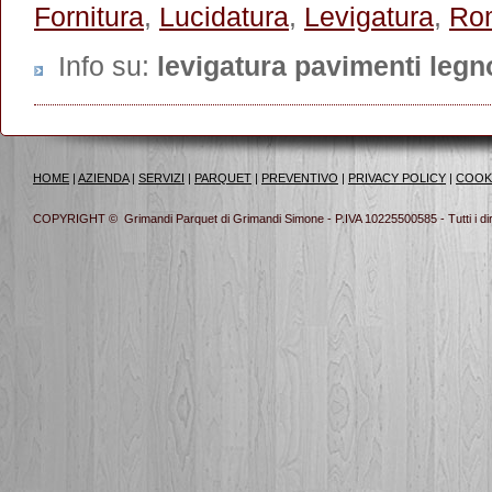
Fornitura
,
Lucidatura
,
Levigatura
,
Ro
Info su
:
levigatura pavimenti legn
HOME
|
AZIENDA
|
SERVIZI
|
PARQUET
|
PREVENTIVO
|
PRIVACY POLICY
|
COOK
COPYRIGHT © Grimandi Parquet di Grimandi Simone - P.IVA 10225500585 - Tutti i diritt